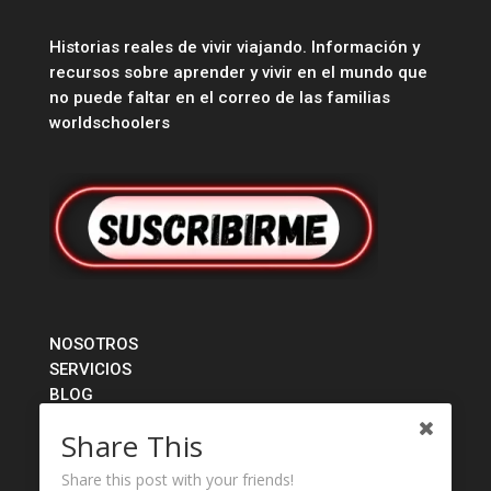
Historias reales de vivir viajando. Información y
recursos sobre aprender y vivir en el mundo que
no puede faltar en el correo de las familias
worldschoolers
NOSOTROS
SERVICIOS
BLOG
TIENDA
Share This
CONTACTO
Share this post with your friends!