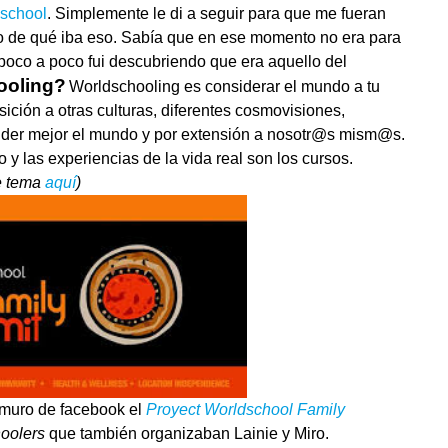
dschool
. Simplemente le di a seguir para que me fueran
co de qué iba eso. Sabía que en ese momento no era para
e poco a poco fui descubriendo que era aquello del
ooling?
Worldschooling es considerar el mundo a tu
ición a otras culturas, diferentes cosmovisiones,
nder mejor el mundo y por extensión a nosotr@s mism@s.
ulo y las experiencias de la vida real son los cursos.
te tema
aquí
)
 muro de facebook el
Proyect Worldschool Family
hoolers
que también organizaban Lainie y Miro.