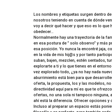
Los nombres y etiquetas surgen dentro de u
nosotros teniendo en cuenta de dónde veni
voy a decir qué hacer y que eso es lo que 
obedecer…
Normalmente hay una trayectoria de la fam
en esa postura de ” solo observo” y más 
esa posición. Yo nunca la encontré jaja, 
en la vida de mis hij@s y por tanto partici
suban, bajen, mezclen, estén sentados, tum
explorarte a ti y lo que tienes en el ento
vez explorado todo, ¿ya no hay nada nuev
aburrimiento está bien para que desarrollen
oferta, la propuesta, los y las modelos, no
directividad aquí para mí es que te ofrezco
ofertas, no una sola ni tampoco ninguna, 
ahí está la diferencia. Ofrecer opciones y
Incluso al preparar un espacio estás ponie