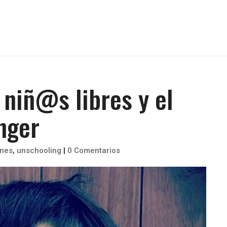
 niñ@s libres y el
nger
ones
,
unschooling
|
0 Comentarios