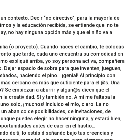
n contexto. Decir “no directivo”, para la mayoría de
mos y la educación recibida, se entiende que: no te
hay, no hay ninguna opción más y que el niño va a
ilia (o proyecto). Cuando haces el cambio, te colocas
pronto que tarde, cada uno encuentra su comodidad en
como expliqué arriba, yo soy persona activa, compañera
po. Dejar espacio de sobra para que inventen, jueguen,
bados, haciendo el pino… ¡genial! Al principio con
rno más cercano es más que suficiente para ell@s. Una
o? Se empiezan a aburrir y
algun@s
dicen que el
 la creatividad. Sí y también no. A mí me faltaba la
 uno solo, ¡muchos! Incluido el mío, claro. La no
 un abanico de posibilidades, de invitaciones, de
aunque puedes elegir no hacer ninguna, y estará bien,
 oportunidades antes de caer en el hastío…
ndo de ti, lo estás diseñando bajo tus creencias y