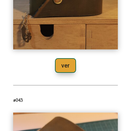
ver
#043