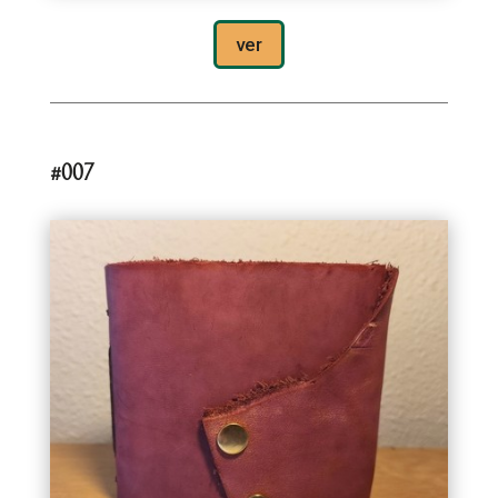
ver
#007