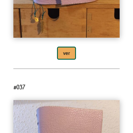
ver
#037