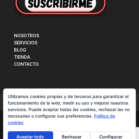
NOSOTROS
SERVICIOS
BLOG
TIENDA
CONTACTO
Utilizamos cookies propias y de terceros para garantizar el
CONTACTO
funcionamiento de la web, medir su uso y mejorar nuestros
servicios. Puede aceptar todas las cookies, rechazar las no
necesarias o configurar sus preferencias.
Política de
cookies
© 2017 -2026 LIGRONES EN RUTA. Diseño y contenido
creado por
Carla Martínez
/
Política de Privacidad
y
Aceptar todo
Rechazar
Configurar