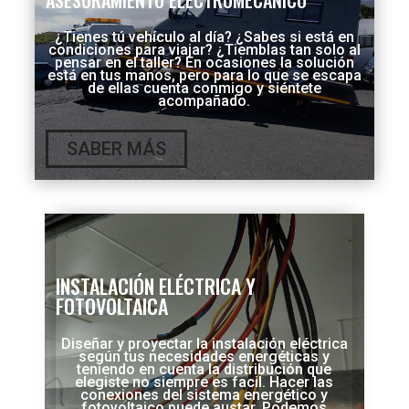
ASESORAMIENTO ELECTROMECÁNICO
¿Tienes tú vehículo al día? ¿Sabes si está en
condiciones para viajar? ¿Tiemblas tan solo al
pensar en el taller? En ocasiones la solución
está en tus manos, pero para lo que se escapa
de ellas cuenta conmigo y siéntete
acompañado.
SABER MÁS
INSTALACIÓN ELÉCTRICA Y
FOTOVOLTAICA
Diseñar y proyectar la instalación eléctrica
según tus necesidades energéticas y
teniendo en cuenta la distribución que
elegiste no siempre es facil. Hacer las
conexiones del sistema energético y
fotovoltaico puede austar. Podemos