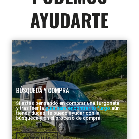
AYUDARTE
BÚSQUEDA Y COMPRA
i estás pensando en comprar una furgoneta
S
y tras leer la
guía para encontrar tu furgo
aún
tienes dudas, te puedo ayudar con la
búsqueda y en el proceso de compra.