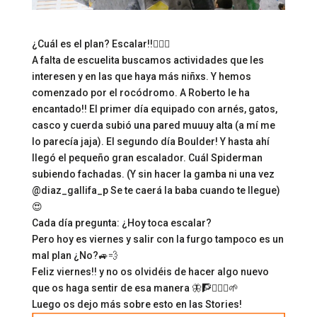
¿Cuál es el plan? Escalar!!🧗🏻‍♂️
A falta de escuelita buscamos actividades que les
interesen y en las que haya más niñxs. Y hemos
comenzado por el rocódromo. A Roberto le ha
encantado!! El primer día equipado con arnés, gatos,
casco y cuerda subió una pared muuuy alta (a mí me
lo parecía jaja). El segundo día Boulder! Y hasta ahí
llegó el pequeño gran escalador. Cuál Spiderman
subiendo fachadas. (Y sin hacer la gamba ni una vez
@diaz_gallifa_p Se te caerá la baba cuando te llegue)
😍
Cada día pregunta: ¿Hoy toca escalar?
Pero hoy es viernes y salir con la furgo tampoco es un
mal plan ¿No?🚙💨
Feliz viernes!! y no os olvidéis de hacer algo nuevo
que os haga sentir de esa manera 🦋🧗🧗🏻‍♂️🌱
Luego os dejo más sobre esto en las Stories!