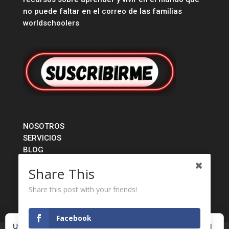
no puede faltar en el correo de las familias
worldschoolers
NOSOTROS
SERVICIOS
BLOG
TIENDA
Share This
CONTACTO
Share this post with your friends!
Facebook
Utilizamos cookies propias y de terceros para garantizar el