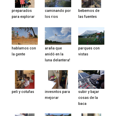
preparados
caminando por
bebemos de
para explorar
los rios
las fuentes
hablamos con
araña que
parques con
la gente
anidó en la
vistas
luna delantera!
peli y cotufas
invesntos para
subir y bajar
mejorar
cosas de la
baca