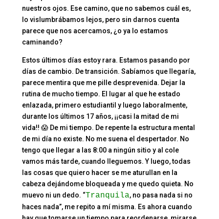
nuestros ojos. Ese camino, que no sabemos cuál es,
lo vislumbrábamos lejos, pero sin darnos cuenta
parece que nos acercamos, ¿o ya lo estamos
caminando?
Estos últimos días estoy rara. Estamos pasando por
días de cambio. De transición. Sabíamos que llegaría,
parece mentira que me pille desprevenida. Dejar la
rutina de mucho tiempo. El lugar al que he estado
enlazada, primero estudiantil y luego laboralmente,
durante los últimos 17 años, ¡¡casi la mitad de mi
vida!! 😱 De mi tiempo. De repente la estructura mental
de mi día no existe. No me suena el despertador. No
tengo que llegar a las 8:00 a ningún sitio y al cole
vamos más tarde, cuando lleguemos. Y luego, todas
las cosas que quiero hacer se me aturullan en la
cabeza dejándome bloqueada y me quedo quieta. No
muevo ni un dedo. “
Tranquila
, no pasa nada si no
haces nada”, me repito a mí misma. Es ahora cuando
hay que tomarse un tiempo para reordenarse, mirarse