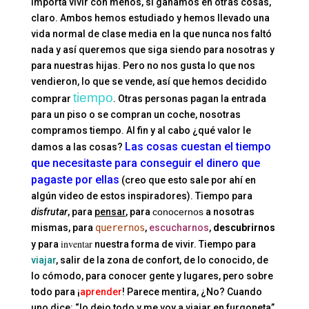
importa vivir con menos, si ganamos en otras cosas,
claro. Ambos hemos estudiado y hemos llevado una
vida normal de clase media en la que nunca nos faltó
nada y así queremos que siga siendo para nosotras y
para nuestras hijas. Pero no nos gusta lo que nos
vendieron, lo que se vende, así que hemos decidido
tiempo
comprar
. Otras personas pagan la entrada
para un piso o se compran un coche, nosotras
compramos tiempo. Al fin y al cabo ¿qué valor le
Las cosas cuestan el tiempo
damos a las cosas?
que necesitaste para conseguir el dinero que
pagaste por ellas
(creo que esto sale por ahí en
algún video de estos inspiradores). Tiempo para
disfrutar
, para
pensar
, para
conocernos
a nosotras
mismas, para
querernos
,
escucharnos
,
descubrirnos
inventar
y para
nuestra forma de vivir. Tiempo para
viajar
, salir de la zona de confort, de lo conocido, de
lo cómodo, para conocer gente y lugares, pero sobre
todo para ¡
aprender
! Parece mentira, ¿No? Cuando
uno dice: “lo dejo todo y me voy a viajar en furgoneta”