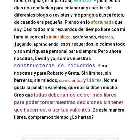
avanzar
donar, regalar, tirar para así,
. Y justo estos
días nos contactan para colaborar y escribir de
diferentes blogs o revistas y me pongo a busca fotos,
de cuando era pequeña. Pienso en lo
afortunada
que
soy. Casi todos mis recuerdos del tiempo libre con mi
viajando
familia son en la
naturaleza
,
acampando
,
,
jugando
,
aprendiendo
, esos recuerdos lo colman todo
y son mi riqueza personal para siempre. Pero ahora
nosotras, David y yo, somos nuestras
constructoras de recuerdos
. Para
nosotras y para Roberto y Greta. Sin límites, sin
barreras, sin miedos,
conscientes
y
libres
.
No me
gusta la palabra valientes, que nos la dicen mucho.
todas deberíamos de ser más libres
Creo que
para poder tomar nuestras decisiones sin tener
que hacernos, o ser tan valientes
. De esta manera,
libres, compramos tiempo ¿Lo harías?