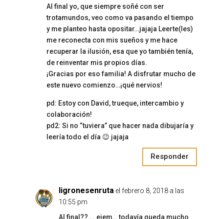
Al final yo, que siempre soñé con ser
trotamundos, veo como va pasando el tiempo
y me planteo hasta opositar…jajaja Leerte(les)
me reconecta con mis sueños y me hace
recuperar la ilusión, esa que yo también tenía,
de reinventar mis propios días.
¡Gracias por eso familia! A disfrutar mucho de
este nuevo comienzo…¡qué nervios!
pd: Estoy con David, trueque, intercambio y
colaboración!
pd2: Si no “tuviera” que hacer nada dibujaría y
leería todo el día 😉 jajaja
Responder
ligronesenruta
el febrero 8, 2018 a las
10:55 pm
Al final??…. ejem… todavía queda mucho