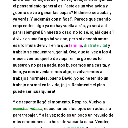
el pensamiento general es: “este es un vivalavida y
¿cómo se va a ganar las papas? El dinero se acaba y
ya verás. Y ¡además con niños!”. Parece que cuando
emprendes algo ya no hay vuelta atrás, ya será así
para ¡siempre! En nuestro caso, no lo sé, ¡ojalá que sí!
A vivir en una furgo tal vez no, pero si encontramos
esa fórmula de vivir en la que
familia
,
disfrute vital
y
trabajo se encuentren, genial. Oye, que tal vez a los 4
meses vemos que lo de viajar en furgo no es lo
nuestro y no pasa nada, nos buscamos una casita, y
listo, ya nos inventaremos algo, o volveremos a
trabajos normales, bueno David, yo no he tenido un
trabajo normal en la vida, ja, ja. Realmente el plan
puede ser ¡cualquiera!
Y de repente llegó el momento. Respiro. Vuelvo a
escuchar música
, escuchar con los ojos cerrados, no
para trabajar. Y a la vez todo es un poco un revuelo de
más emociones a la hora de vaciar la casa. Vender,