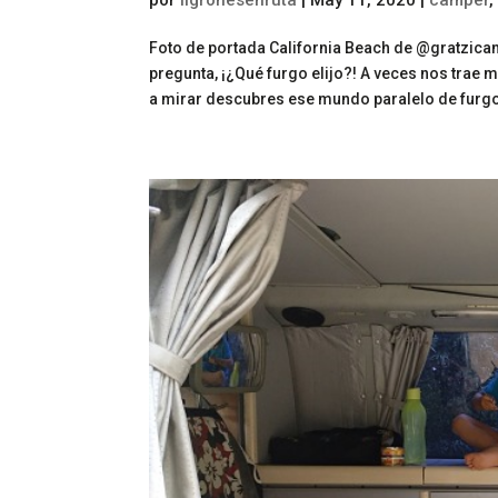
por
ligronesenruta
|
May 11, 2020
|
camper
Foto de portada California Beach de @gratzica
pregunta, ¡¿Qué furgo elijo?! A veces nos tr
a mirar descubres ese mundo paralelo de furgo