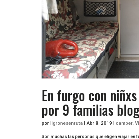
En furgo con niñx
por 9 familias blo
por
ligronesenruta
|
Abr 8, 2019
|
camper
,
V
Son muchas las personas que eligen viajar en f