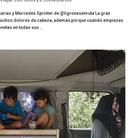
,
Viajar con niños
|
0 Comentarios
narias y Mercedes Sprinter de @ligronesenruta La gran
ae muchos dolores de cabeza, además porque cuando empiezas
netas en todas sus...