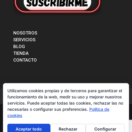
NOSOTROS
SERVICIOS
BLOG
TIENDA
CONTACTO
Utilizamos cookies propias y de terceros para garantizar el
CONTACTO
funcionamiento de la web, medir su uso y mejorar nuestros
servicios. Puede aceptar todas las cookies, rechazar las no
necesarias o configurar sus preferencias.
Política de
cookies
© 2017 -2026 LIGRONES EN RUTA. Diseño y contenido
creado por
Carla Martínez
/
Política de Privacidad
y
Aceptar todo
Rechazar
Configurar