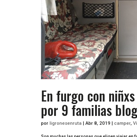
En furgo con niñx
por 9 familias blo
por
ligronesenruta
|
Abr 8, 2019
|
camper
,
V
Son muchas las personas que eligen viajar en f