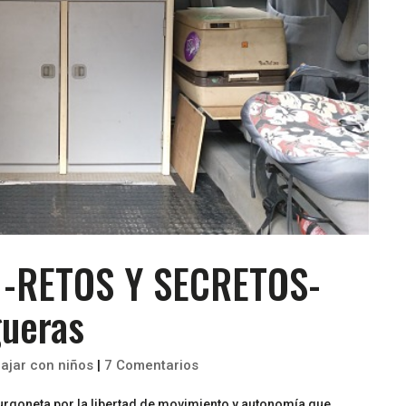
s -RETOS Y SECRETOS-
gueras
iajar con niños
|
7 Comentarios
urgoneta por la libertad de movimiento y autonomía que